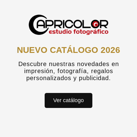
Puedes escribirnos al
Whatsapp 629 611240
,
llamarnos 922 578585 o enviarnos un mensaje a
través del formulario. Te contestaremos lo antes
posible.
NUEVO CATÁLOGO 2026
Descubre nuestras novedades en
impresión, fotografía, regalos
personalizados y publicidad.
Ver catálogo
NUESTRO PERFIL EN GOOGLE
Lu
–
Vi
09:30
–
13:30
17:00
–
20:00
Sábado
10:00
–
14:00